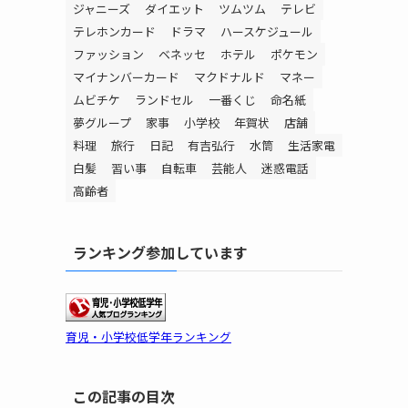
ジャニーズ
ダイエット
ツムツム
テレビ
テレホンカード
ドラマ
ハースケジュール
ファッション
ベネッセ
ホテル
ポケモン
マイナンバーカード
マクドナルド
マネー
ムビチケ
ランドセル
一番くじ
命名紙
夢グループ
家事
小学校
年賀状
店舗
料理
旅行
日記
有吉弘行
水筒
生活家電
白髪
習い事
自転車
芸能人
迷惑電話
高齢者
ランキング参加しています
育児・小学校低学年ランキング
この記事の目次