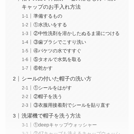
キャップのお手入れ方法
準備するもの
①水洗いをする
②中性洗剤を溶かしたぬるま湯につける
③歯ブラシでこすり洗い
④バケツの水ですすぐ
⑤タオルで水気を取る
⑥乾かす
シールの付いた帽子の洗い方
①シールをはがす
②帽子を洗う
③衣服用接着剤でシールを貼り直す
洗濯機で帽子を洗う方法
①deepキャップウォッシャー
②47キャップも洗えるキャップウォッシ