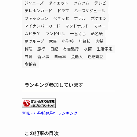
ジャニーズ
ダイエット
ツムツム
テレビ
テレホンカード
ドラマ
ハースケジュール
ファッション
ベネッセ
ホテル
ポケモン
マイナンバーカード
マクドナルド
マネー
ムビチケ
ランドセル
一番くじ
命名紙
夢グループ
家事
小学校
年賀状
店舗
料理
旅行
日記
有吉弘行
水筒
生活家電
白髪
習い事
自転車
芸能人
迷惑電話
高齢者
ランキング参加しています
育児・小学校低学年ランキング
この記事の目次