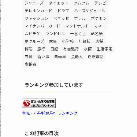
ジャニーズ
ダイエット
ツムツム
テレビ
テレホンカード
ドラマ
ハースケジュール
ファッション
ベネッセ
ホテル
ポケモン
マイナンバーカード
マクドナルド
マネー
ムビチケ
ランドセル
一番くじ
命名紙
夢グループ
家事
小学校
年賀状
店舗
料理
旅行
日記
有吉弘行
水筒
生活家電
白髪
習い事
自転車
芸能人
迷惑電話
高齢者
ランキング参加しています
育児・小学校低学年ランキング
この記事の目次