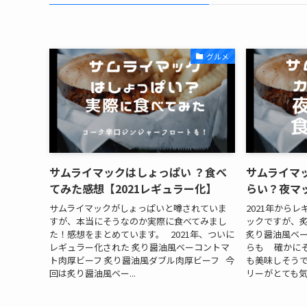
グルメ
サムライマックはしょっぱい ？食べ
サムライマ
てみた感想【2021レギュラー化】
らい？夜マ
サムライマックがしょっぱいと噂されていま
2021年から
すが、本当にそうなのか実際に食べてみまし
ックですが、炙
た！感想をまとめています。 2021年、ついに
炙り醤油風ベ
レギュラー化された 炙り醤油風ベーコントマ
らも 確かに
ト肉厚ビーフ 炙り醤油風ダブル肉厚ビーフ 今
も美味しそう
回は炙り醤油風ベー...
リーがとても気に