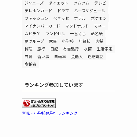
ジャニーズ
ダイエット
ツムツム
テレビ
テレホンカード
ドラマ
ハースケジュール
ファッション
ベネッセ
ホテル
ポケモン
マイナンバーカード
マクドナルド
マネー
ムビチケ
ランドセル
一番くじ
命名紙
夢グループ
家事
小学校
年賀状
店舗
料理
旅行
日記
有吉弘行
水筒
生活家電
白髪
習い事
自転車
芸能人
迷惑電話
高齢者
ランキング参加しています
育児・小学校低学年ランキング