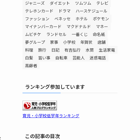
ジャニーズ
ダイエット
ツムツム
テレビ
テレホンカード
ドラマ
ハースケジュール
ファッション
ベネッセ
ホテル
ポケモン
マイナンバーカード
マクドナルド
マネー
ムビチケ
ランドセル
一番くじ
命名紙
夢グループ
家事
小学校
年賀状
店舗
料理
旅行
日記
有吉弘行
水筒
生活家電
白髪
習い事
自転車
芸能人
迷惑電話
高齢者
ランキング参加しています
育児・小学校低学年ランキング
この記事の目次
実