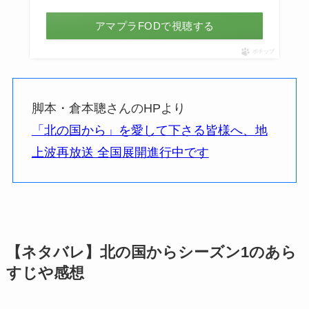
アマプラFODで視聴する
ポチップ
脚本・倉本聰さんのHPより
「北の国から」を愛して下さる皆様へ、地
上波再放送 全国展開進行中です
【ネタバレ】北の国からシーズン1のあら
すじや感想