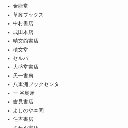
金龍堂
草叢ブックス
中村書店
成田本店
精文館書店
積文堂
セルバ
大盛堂書店
天一書房
八重洲ブックセンタ
ー 谷島屋
吉見書店
よしのや本間
住吉書房
さわや書店